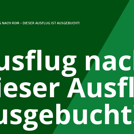
 NACH ROM – DIESER AUSFLUG IST AUSGEBUCHT!
usflug na
ieser Ausfl
usgebucht