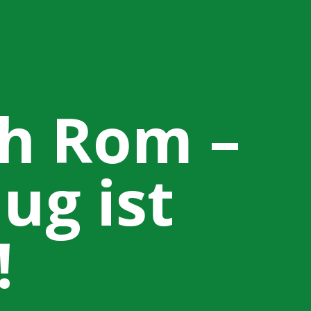
ch Rom –
ug ist
!