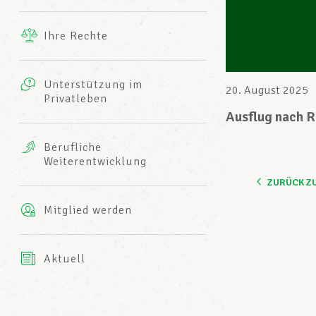
Ergänzende Leistungen
Ihre Rechte
eitbild
Fotos
Unterstützung im
Harmonie Mutuelle
20. August 2025
Privatleben
LCGB INFO-CENTER
Videos
Ausflug nach R
Versicherung AXA
Berufliche
Team des LCGBs
Weiterentwicklung
ZURÜCK Z
Mitglied werden
Aktuell