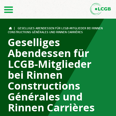
Kontakt
DE
FR
|
GESELLIGES ABENDESSEN FÜR LCGB-MITGLIEDER BEI RINNEN
CONSTRUCTIONS GÉNÉRALES UND RINNEN CARRIÈRES
Geselliges
Der LCGB
Abendessen für
LCGB-Mitglieder
Gewerkschaftsstrukturen
bei Rinnen
Constructions
Unterstützung im Arbeitsalltag
Générales und
Rinnen Carrières
Ihre Rechte