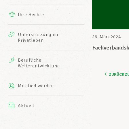
Ergänzende Leistungen
Ihre Rechte
eitbild
Fotos
Unterstützung im
Harmonie Mutuelle
26. März 2024
Privatleben
LCGB INFO-CENTER
Videos
Fachverbandsk
Versicherung AXA
Berufliche
Team des LCGBs
Weiterentwicklung
ZURÜCK Z
Mitglied werden
Aktuell