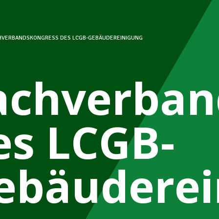
HVERBANDSKONGRESS DES LCGB-GEBÄUDEREINIGUNG
achverban
es LCGB-
ebäuderei