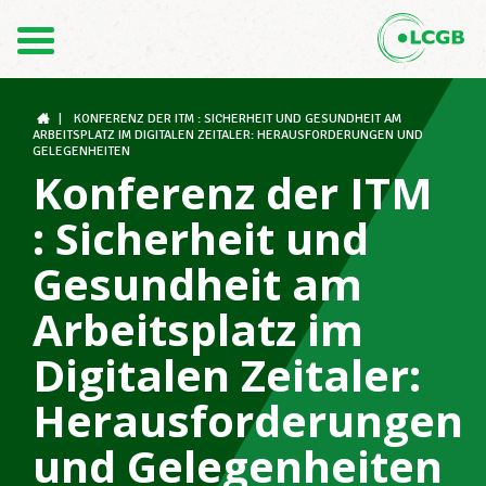
Kontakt
DE
FR
|
KONFERENZ DER ITM : SICHERHEIT UND GESUNDHEIT AM
ARBEITSPLATZ IM DIGITALEN ZEITALER: HERAUSFORDERUNGEN UND
GELEGENHEITEN
Konferenz der ITM
Der LCGB
: Sicherheit und
Gesundheit am
Gewerkschaftsstrukturen
Arbeitsplatz im
Digitalen Zeitaler:
Unterstützung im Arbeitsalltag
Herausforderungen
und Gelegenheiten
Ihre Rechte