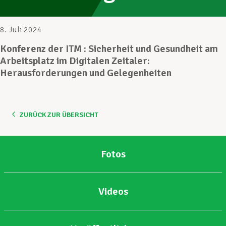
Unterstützung im Privatleben
8. Juli 2024
Konferenz der ITM : Sicherheit und Gesundheit am
Arbeitsplatz im Digitalen Zeitaler:
Berufliche Weiterentwicklung
Herausforderungen und Gelegenheiten
Mitglied werden
ZURÜCK ZUR ÜBERSICHT
Aktuell
Fotos
Videos