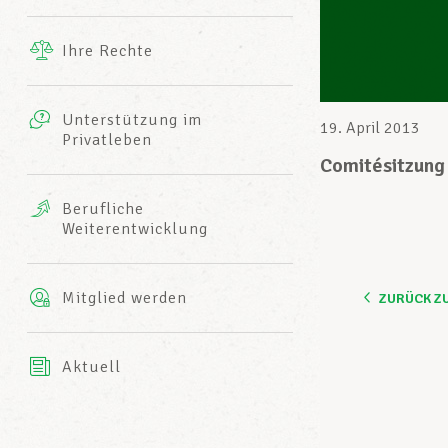
Ergänzende Leistungen
Ihre Rechte
eitbild
Fotos
Unterstützung im
Harmonie Mutuelle
19. April 2013
Privatleben
LCGB INFO-CENTER
Videos
Comitésitzung 
Versicherung AXA
Berufliche
Team des LCGBs
Weiterentwicklung
Mitglied werden
ZURÜCK Z
Aktuell