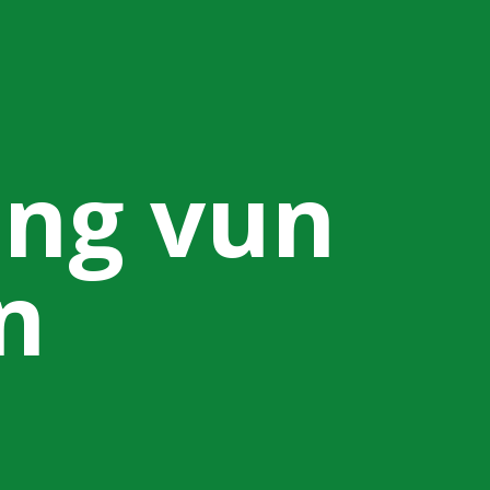
ung vun
n