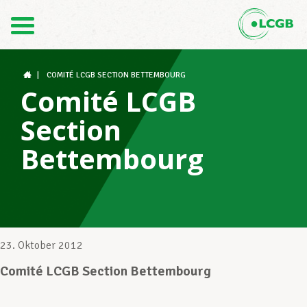
Kontakt
DE
FR
|
COMITÉ LCGB SECTION BETTEMBOURG
Comité LCGB
Section
Der LCGB
Bettembourg
Gewerkschaftsstrukturen
Unterstützung im Arbeitsalltag
23. Oktober 2012
Comité LCGB Section Bettembourg
Ihre Rechte