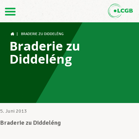
Kontakt
DE
FR
|
BRADERIE ZU DIDDELÉNG
Braderie zu
Diddeléng
Der LCGB
Gewerkschaftsstrukturen
Unterstützung im Arbeitsalltag
5. Juni 2013
Braderie zu Diddeléng
Ihre Rechte