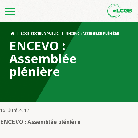
Kontakt
DE
FR
|
LCGB-SECTEUR PUBLIC
|
ENCEVO : ASSEMBLÉE PLÉNIÈRE
ENCEVO :
Assemblée
Der LCGB
plénière
Gewerkschaftsstrukturen
Unterstützung im Arbeitsalltag
16. Juni 2017
ENCEVO : Assemblée plénière
Ihre Rechte