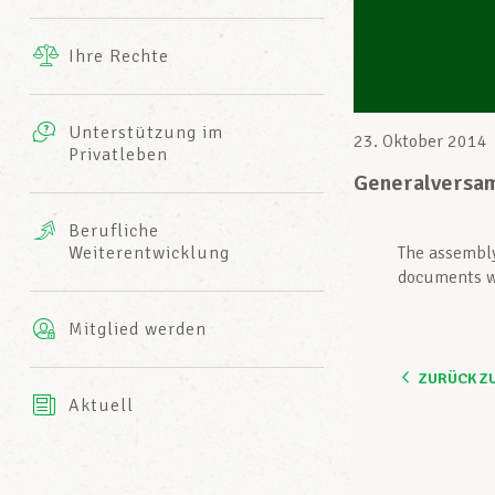
Ergänzende Leistungen
Ihre Rechte
eitbild
Fotos
Unterstützung im
Harmonie Mutuelle
23. Oktober 2014
Privatleben
LCGB INFO-CENTER
Videos
Generalversa
Versicherung AXA
Berufliche
Team des LCGBs
Weiterentwicklung
The assembly 
documents wi
Mitglied werden
ZURÜCK Z
Aktuell