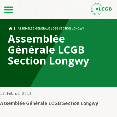
Kontakt
DE
FR
|
ASSEMBLÉE GÉNÉRALE LCGB SECTION LONGWY
Assemblée
Générale LCGB
Der LCGB
Section Longwy
Gewerkschaftsstrukturen
Unterstützung im Arbeitsalltag
12. Februar 2013
Assemblée Générale LCGB Section Longwy
Ihre Rechte