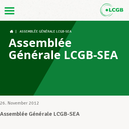
Kontakt
DE
FR
|
ASSEMBLÉE GÉNÉRALE LCGB-SEA
Assemblée
Générale LCGB-SEA
Der LCGB
Gewerkschaftsstrukturen
Unterstützung im Arbeitsalltag
26. November 2012
Assemblée Générale LCGB-SEA
Ihre Rechte