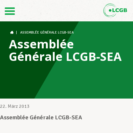
Kontakt
DE
FR
|
ASSEMBLÉE GÉNÉRALE LCGB-SEA
Assemblée
Générale LCGB-SEA
Der LCGB
Gewerkschaftsstrukturen
Unterstützung im Arbeitsalltag
22. März 2013
Assemblée Générale LCGB-SEA
Ihre Rechte