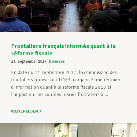
Unterstützung im Privatleben
Berufliche Weiterentwicklung
Frontaliers français informés quant à la
réforme fiscale
13. September 2017
Diverses
Mitglied werden
En date du 11 septembre 2017, la commission des
frontaliers français du LCGB a organisé une réunion
d’information quant à la réforme fiscale 2018 et
Aktuell
l’impact sur les couples mariés frontaliers à ...
WEITERLESEN