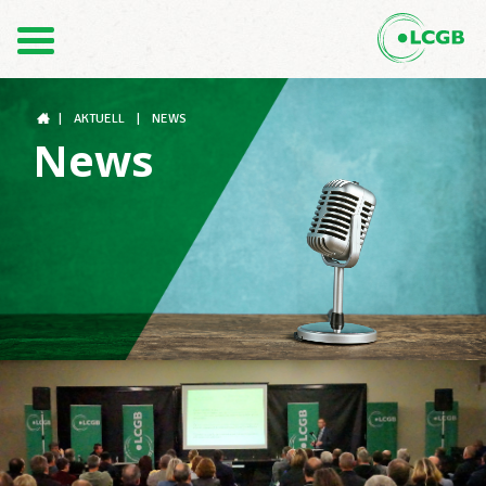
Kontakt
DE
FR
|
AKTUELL
|
NEWS
News
Der LCGB
Gewerkschaftsstrukturen
Unterstützung im Arbeitsalltag
Ihre Rechte