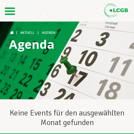
Kontakt
DE
FR
|
AKTUELL
|
AGENDA
Agenda
Der LCGB
Gewerkschaftsstrukturen
Unterstützung im Arbeitsalltag
Keine Events für den ausgewählten
Monat gefunden
Ihre Rechte