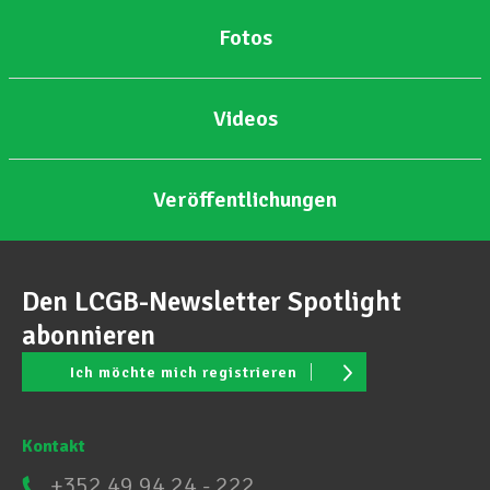
Fotos
Unterstützung im Privatleben
Videos
Berufliche Weiterentwicklung
Veröffentlichungen
Mitglied werden
Den LCGB-Newsletter Spotlight
Aktuell
abonnieren
Ich möchte mich registrieren
Kontakt
+352 49 94 24 - 222