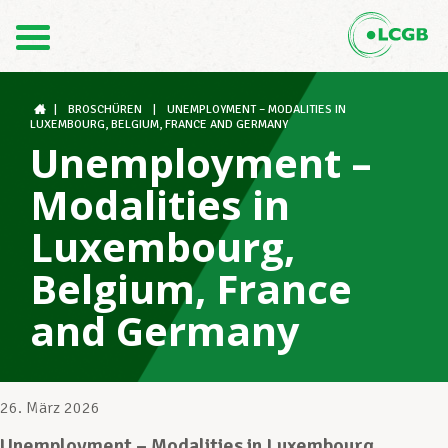
Kontakt
DE
FR
|
BROSCHÜREN
|
UNEMPLOYMENT – MODALITIES IN
LUXEMBOURG, BELGIUM, FRANCE AND GERMANY
Unemployment –
Der LCGB
Modalities in
Luxembourg,
Gewerkschaftsstrukturen
Belgium, France
and Germany
Unterstützung im Arbeitsalltag
26. März 2026
Ihre Rechte
Unemployment – Modalities in Luxembourg,