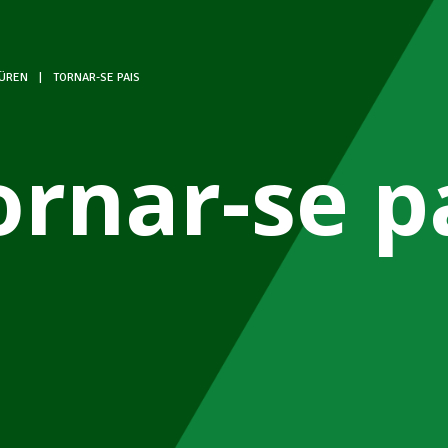
ÜREN
|
TORNAR-SE PAIS
ornar-se p