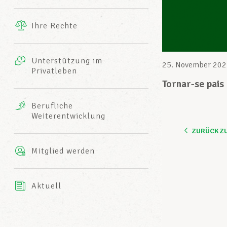
Ergänzende Leistungen
Ihre Rechte
eitbild
Fotos
Unterstützung im
Harmonie Mutuelle
25. November 202
Privatleben
LCGB INFO-CENTER
Videos
Tornar-se pais
Versicherung AXA
Berufliche
Team des LCGBs
Weiterentwicklung
ZURÜCK Z
Mitglied werden
Aktuell