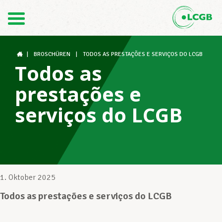
Kontakt
DE
FR
|
BROSCHÜREN
|
TODOS AS PRESTAÇÕES E SERVIÇOS DO LCGB
Todos as
prestações e
Der LCGB
serviços do LCGB
Gewerkschaftsstrukturen
Unterstützung im Arbeitsalltag
1. Oktober 2025
Todos as prestações e serviços do LCGB
Ihre Rechte