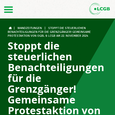
Kontakt
DE
FR
|
WANDZEITUNGEN
|
STOPPT DIE STEUERLICHEN
BENACHTEILIGUNGEN FÜR DIE GRENZGÄNGER! GEMEINSAME
PROTESTAKTION VON OGBL & LCGB AM 22. NOVEMBER 2024
Stoppt die
Der LCGB
steuerlichen
Benachteiligungen
Gewerkschaftsstrukturen
für die
Grenzgänger!
Unterstützung im Arbeitsalltag
Gemeinsame
Protestaktion von
Ihre Rechte