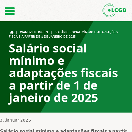
Kontakt
DE
FR
|
WANDZEITUNGEN
|
SALÁRIO SOCIAL MÍNIMO E ADAPTAÇÕES
FISCAIS A PARTIR DE 1 DE JANEIRO DE 2025
Salário social
Der LCGB
mínimo e
adaptações fiscais
Gewerkschaftsstrukturen
a partir de 1 de
janeiro de 2025
Unterstützung im Arbeitsalltag
3. Januar 2025
Ihre Rechte
Salário social mínimo e adaptações fiscais a partir