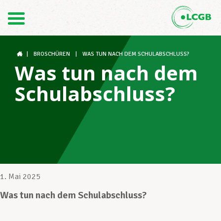
Kontakt
DE
FR
|
BROSCHÜREN
|
WAS TUN NACH DEM SCHULABSCHLUSS?
Was tun nach dem
Schulabschluss?
Der LCGB
Gewerkschaftsstrukturen
Unterstützung im Arbeitsalltag
1. Mai 2025
Was tun nach dem Schulabschluss?
Ihre Rechte