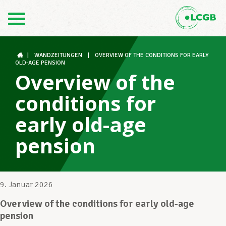
Kontakt
DE
FR
|
WANDZEITUNGEN
|
OVERVIEW OF THE CONDITIONS FOR EARLY
OLD-AGE PENSION
Overview of the
Der LCGB
conditions for
early old-age
Gewerkschaftsstrukturen
pension
Unterstützung im Arbeitsalltag
9. Januar 2026
Overview of the conditions for early old-age
Ihre Rechte
pension