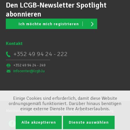
Den LCGB-Newsletter Spotlight
abonnieren
Ich möchte mich registrieren
Kontakt
+352 49 94 24 - 222
+352 49 94 24 - 249
infocenter@lcgb.lu
Einige Cookies sind erforderlich, damit diese Website
ordnungsgemäß funktioniert. Darüber hinaus benötigen
einige externe Dienste Ihre Arbeitserlaubnis.
Mentions légales
Conditions générales
Cookie-Verwaltung
Alle akzeptieren
Dienste auswählen