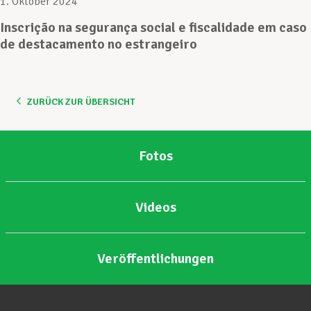
1. Oktober 2024
Inscrição na segurança social e fiscalidade em caso
Unterstützung im Privatleben
de destacamento no estrangeiro
Berufliche Weiterentwicklung
ZURÜCK ZUR ÜBERSICHT
Mitglied werden
Fotos
Aktuell
Videos
Veröffentlichungen