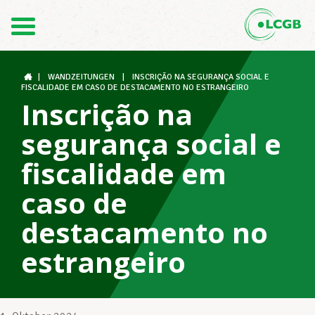
Kontakt
DE
FR
|
WANDZEITUNGEN
|
INSCRIÇÃO NA SEGURANÇA SOCIAL E
FISCALIDADE EM CASO DE DESTACAMENTO NO ESTRANGEIRO
Inscrição na
Der LCGB
segurança social e
fiscalidade em
Gewerkschaftsstrukturen
caso de
destacamento no
Unterstützung im Arbeitsalltag
estrangeiro
Ihre Rechte