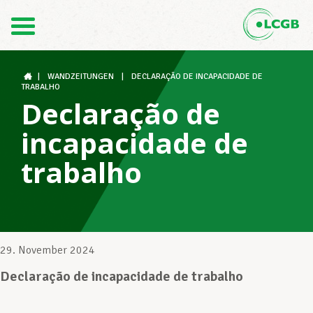
Kontakt
DE
FR
|
WANDZEITUNGEN
|
DECLARAÇÃO DE INCAPACIDADE DE
TRABALHO
Declaração de
Der LCGB
incapacidade de
trabalho
Gewerkschaftsstrukturen
Unterstützung im Arbeitsalltag
29. November 2024
Declaração de incapacidade de trabalho
Ihre Rechte