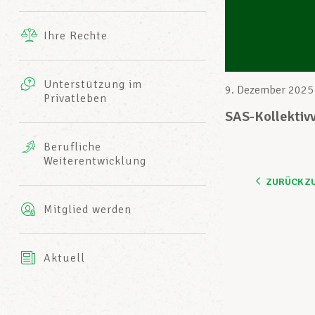
Ergänzende Leistungen
Ihre Rechte
eitbild
Fotos
Unterstützung im
Harmonie Mutuelle
9. Dezember 2025
Privatleben
LCGB INFO-CENTER
Videos
SAS-Kollektiv
Versicherung AXA
Berufliche
Team des LCGBs
Weiterentwicklung
ZURÜCK Z
Mitglied werden
Aktuell