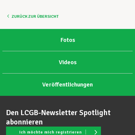
Unterstützung im Privatleben
ZURÜCK ZUR ÜBERSICHT
Berufliche Weiterentwicklung
Fotos
Videos
Mitglied werden
Veröffentlichungen
Aktuell
Den LCGB-Newsletter Spotlight
abonnieren
Ich möchte mich registrieren