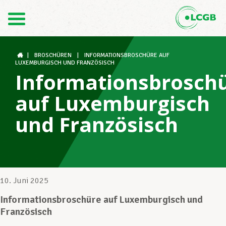
Kontakt
DE
FR
|
BROSCHÜREN
|
INFORMATIONSBROSCHÜRE AUF
LUXEMBURGISCH UND FRANZÖSISCH
Informationsbrosch
Der LCGB
auf Luxemburgisch
und Französisch
Gewerkschaftsstrukturen
Unterstützung im Arbeitsalltag
10. Juni 2025
Informationsbroschüre auf Luxemburgisch und
Französisch
Ihre Rechte