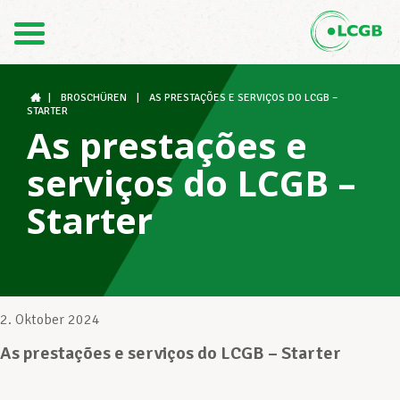
Kontakt
DE
FR
|
BROSCHÜREN
|
AS PRESTAÇÕES E SERVIÇOS DO LCGB –
STARTER
As prestações e
Der LCGB
serviços do LCGB –
Starter
Gewerkschaftsstrukturen
Unterstützung im Arbeitsalltag
2. Oktober 2024
As prestações e serviços do LCGB – Starter
Ihre Rechte