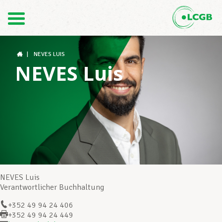
Kontakt
DE
FR
|
NEVES LUIS
NEVES Luis
Der LCGB
Gewerkschaftsstrukturen
Unterstützung im Arbeitsalltag
NEVES Luis
Verantwortlicher Buchhaltung
+352 49 94 24 406
Ihre Rechte
+352 49 94 24 449