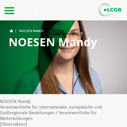
Kontakt
DE
FR
|
NOESEN MANDY
NOESEN Mandy
Der LCGB
Gewerkschaftsstrukturen
Unterstützung im Arbeitsalltag
NOESEN Mandy
Verantwortliche für internationale, europäische und
Großregionale Beziehungen / Verantwortliche für
Ihre Rechte
Weiterbildungen
(Observateur)