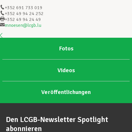
+352 691 733 019
+352 49 94 24 252
Unterstützung im Privatleben
+352 49 94 24 49
mnoesen@lcgb.lu
Berufliche Weiterentwicklung
Fotos
Mitglied werden
Videos
Aktuell
Veröffentlichungen
Den LCGB-Newsletter Spotlight
abonnieren