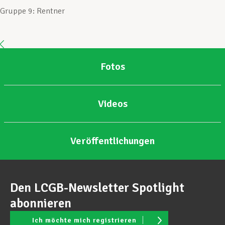
Gruppe 9: Rentner
Unterstützung im Privatleben
Berufliche Weiterentwicklung
Fotos
Videos
Mitglied werden
Veröffentlichungen
Aktuell
Den LCGB-Newsletter Spotlight
abonnieren
Ich möchte mich registrieren