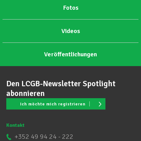
Fotos
Unterstützung im Privatleben
Videos
Berufliche Weiterentwicklung
Veröffentlichungen
Mitglied werden
Den LCGB-Newsletter Spotlight
Aktuell
abonnieren
Ich möchte mich registrieren
Kontakt
+352 49 94 24 - 222