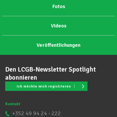
Fotos
Unterstützung im Privatleben
Videos
Berufliche Weiterentwicklung
Veröffentlichungen
Mitglied werden
Den LCGB-Newsletter Spotlight
Aktuell
abonnieren
Ich möchte mich registrieren
Kontakt
+352 49 94 24 - 222