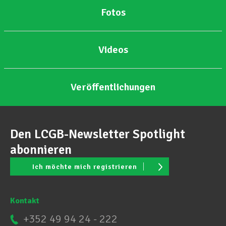
Fotos
Unterstützung im Privatleben
Videos
Berufliche Weiterentwicklung
Veröffentlichungen
Mitglied werden
Den LCGB-Newsletter Spotlight
Aktuell
abonnieren
Ich möchte mich registrieren
Kontakt
+352 49 94 24 - 222