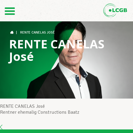
Kontakt
DE
FR
|
RENTE CANELAS JOSÉ
RENTE CANELAS
José
Der LCGB
Gewerkschaftsstrukturen
Unterstützung im Arbeitsalltag
RENTE CANELAS José
Rentner ehemalig Constructions Baatz
Ihre Rechte