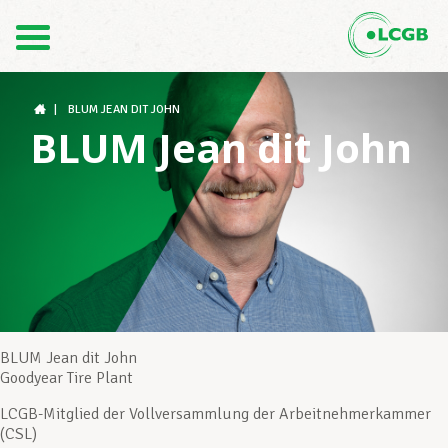
Kontakt
DE
FR
|
BLUM JEAN DIT JOHN
BLUM Jean dit John
Der LCGB
Gewerkschaftsstrukturen
Unterstützung im Arbeitsalltag
BLUM Jean dit John
Goodyear Tire Plant
LCGB-Mitglied der Vollversammlung der Arbeitnehmerkammer
Ihre Rechte
(CSL)