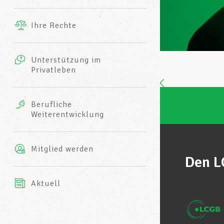
Ergänzende Leistungen
Ihre Rechte
eitbild
Fotos
Unterstützung im
Harmonie Mutuelle
Privatleben
LCGB INFO-CENTER
Videos
Versicherung AXA
Berufliche
Team des LCGBs
Weiterentwicklung
Mitglied werden
Den L
Aktuell