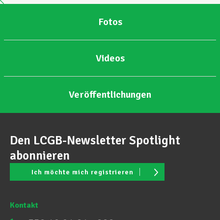
Fotos
Unterstützung im Privatleben
Videos
Berufliche Weiterentwicklung
Veröffentlichungen
Mitglied werden
Den LCGB-Newsletter Spotlight
Aktuell
abonnieren
Ich möchte mich registrieren
Kontakt