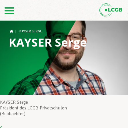
Kontakt
DE
FR
|
KAYSER SERGE
KAYSER Serge
Der LCGB
Gewerkschaftsstrukturen
Unterstützung im Arbeitsalltag
KAYSER Serge
Präsident des LCGB-Privatschulen
(Beobachter)
Ihre Rechte