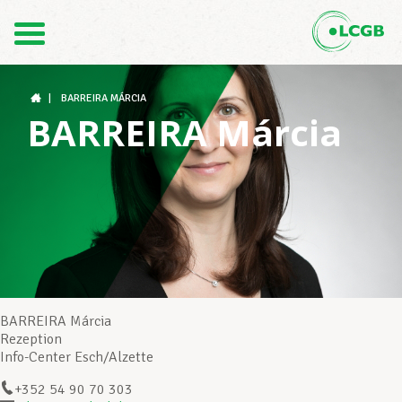
Kontakt
DE
FR
|
BARREIRA MÁRCIA
BARREIRA Márcia
Der LCGB
Gewerkschaftsstrukturen
Unterstützung im Arbeitsalltag
BARREIRA Márcia
Rezeption
Info-Center Esch/Alzette
Ihre Rechte
+352 54 90 70 303