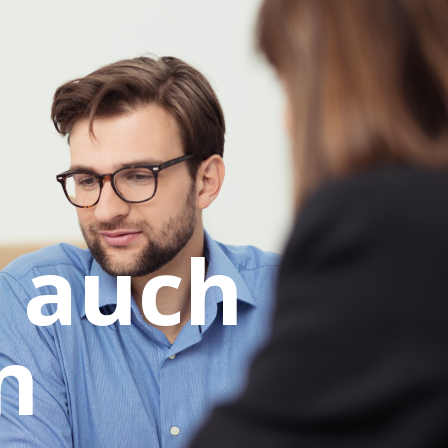
:
 auch
n