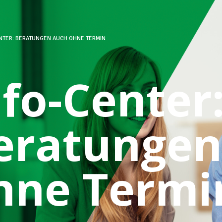
NTER: BERATUNGEN AUCH OHNE TERMIN
nfo-Center
eratungen
hne Termi