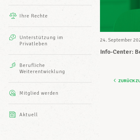
Ergänzende Leistungen
Ihre Rechte
eitbild
Fotos
Unterstützung im
Harmonie Mutuelle
24. September 20
Privatleben
LCGB INFO-CENTER
Videos
Info-Center: 
Versicherung AXA
Berufliche
Team des LCGBs
Weiterentwicklung
ZURÜCK Z
Mitglied werden
Aktuell