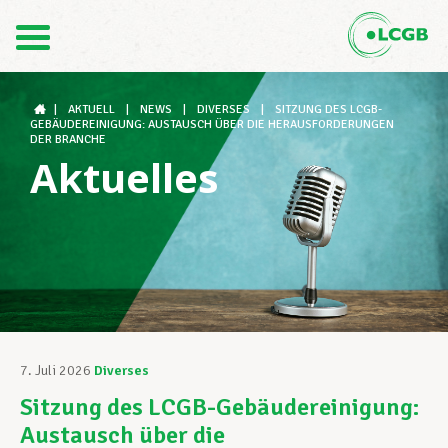
Kontakt
DE
FR
|
AKTUELL
|
NEWS
|
DIVERSES
|
SITZUNG DES LCGB-
GEBÄUDEREINIGUNG: AUSTAUSCH ÜBER DIE HERAUSFORDERUNGEN
DER BRANCHE
Aktuelles
Der LCGB
Gewerkschaftsstrukturen
Unterstützung im Arbeitsalltag
7. Juli 2026
Diverses
Sitzung des LCGB-Gebäudereinigung:
Ihre Rechte
Austausch über die