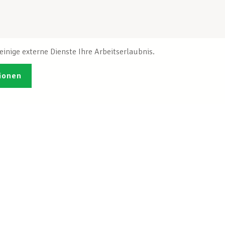
inige externe Dienste Ihre Arbeitserlaubnis.
ionen
Veröffentlichungen
Ich möchte mich
ren
registrieren