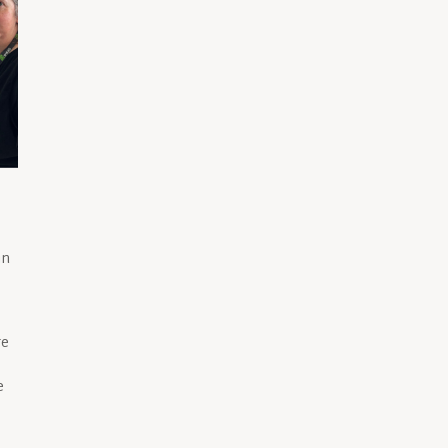
in
re
e