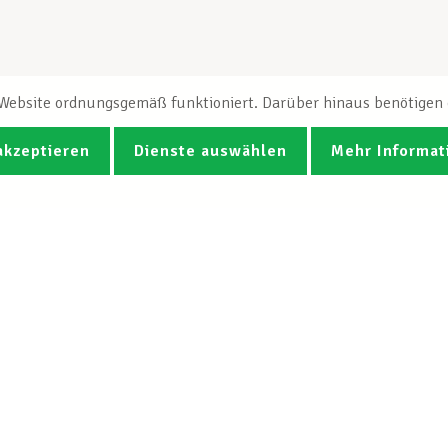
e Website ordnungsgemäß funktioniert. Darüber hinaus benötigen e
akzeptieren
Dienste auswählen
Mehr Informat
Fotos
Videos
CGB-Newsletter Spotlight abonnie