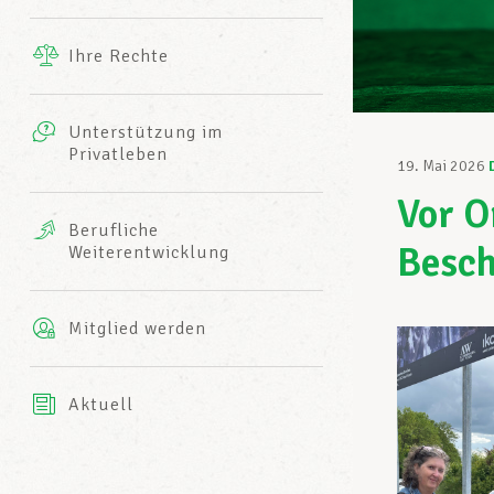
Ergänzende Leistungen
Ihre Rechte
eitbild
Fotos
Unterstützung im
Harmonie Mutuelle
Privatleben
LCGB INFO-CENTER
19. Mai 2026
Videos
Vor O
Versicherung AXA
Berufliche
Team des LCGBs
Besch
Weiterentwicklung
Mitglied werden
Aktuell