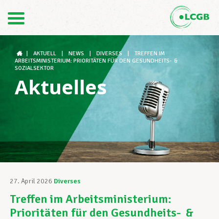
Kontakt
DE
FR
|
AKTUELL
|
NEWS
|
DIVERSES
|
TREFFEN IM
ARBEITSMINISTERIUM: PRIORITÄTEN FÜR DEN GESUNDHEITS- &
SOZIALSEKTOR
Aktuelles
Der LCGB
Gewerkschaftsstrukturen
Unterstützung im Arbeitsalltag
27. April 2026
Diverses
Treffen im Arbeitsministerium:
Ihre Rechte
Prioritäten für den Gesundheits- &