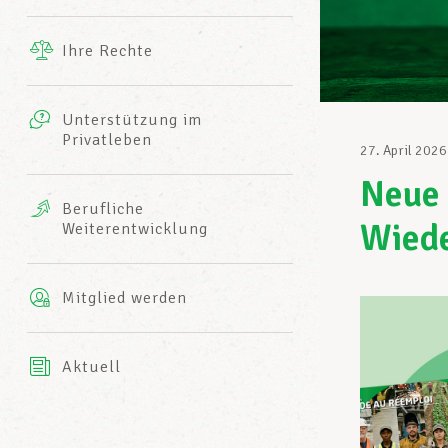
Ergänzende Leistungen
Ihre Rechte
eitbild
Fotos
Unterstützung im
Harmonie Mutuelle
Privatleben
LCGB INFO-CENTER
27. April 2026
Videos
Neue 
Versicherung AXA
Berufliche
Team des LCGBs
Wiede
Weiterentwicklung
Mitglied werden
Aktuell