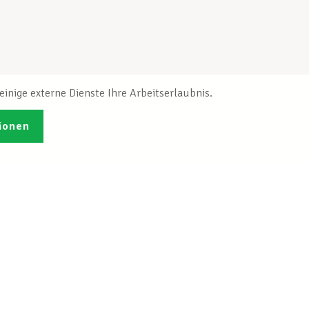
inige externe Dienste Ihre Arbeitserlaubnis.
ionen
Veröffentlichungen
Ich möchte mich
ren
registrieren