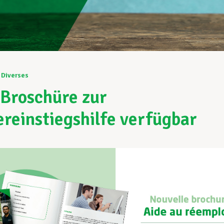
Diverses
Broschüre zur
reinstiegshilfe verfügbar