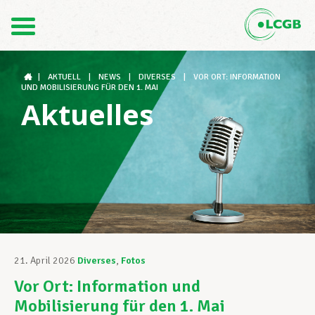
Kontakt
DE
FR
|
AKTUELL
|
NEWS
|
DIVERSES
|
VOR ORT: INFORMATION
UND MOBILISIERUNG FÜR DEN 1. MAI
Aktuelles
Der LCGB
Gewerkschaftsstrukturen
Unterstützung im Arbeitsalltag
21. April 2026
Diverses
,
Fotos
Vor Ort: Information und
Ihre Rechte
Mobilisierung für den 1. Mai