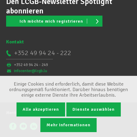
Den LCGB-Newsletter Spotlight
abonnieren
Ich möchte mich registrieren
Kontakt
+352 49 94 24 - 222
+352 49 94 24 - 249
infocenter@lcgb.lu
Einige Cookies sind erforderlich, damit diese Website
ordnungsgemäß funktioniert. Darüber hinaus benötigen
einige externe Dienste Ihre Arbeitserlaubnis.
Alle akzeptieren
Dienste auswählen
Mentions légales
Conditions générales
Cookie-Verwaltung
Mehr Informationen