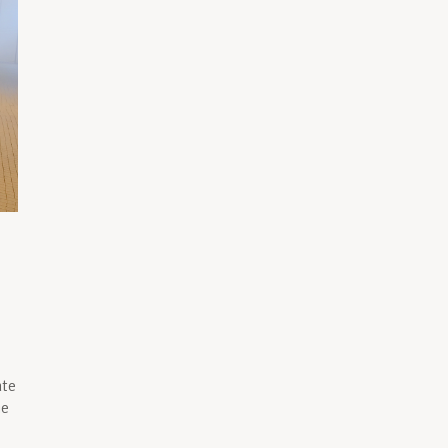
hte
ie