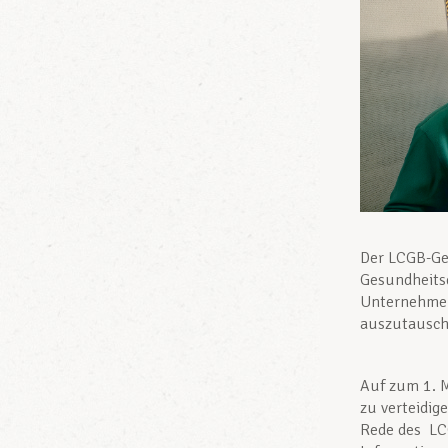
Der LCGB-Gew
Gesundheitsd
Unternehmen
auszutausch
Auf zum 1. M
zu verteidig
Rede des LC