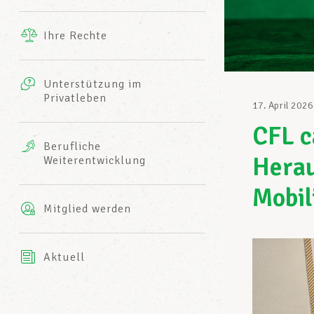
Ergänzende Leistungen
Ihre Rechte
eitbild
Fotos
Unterstützung im
Harmonie Mutuelle
Privatleben
LCGB INFO-CENTER
17. April 2026
Videos
CFL c
Versicherung AXA
Berufliche
Team des LCGBs
Herau
Weiterentwicklung
Mobil
Mitglied werden
Aktuell