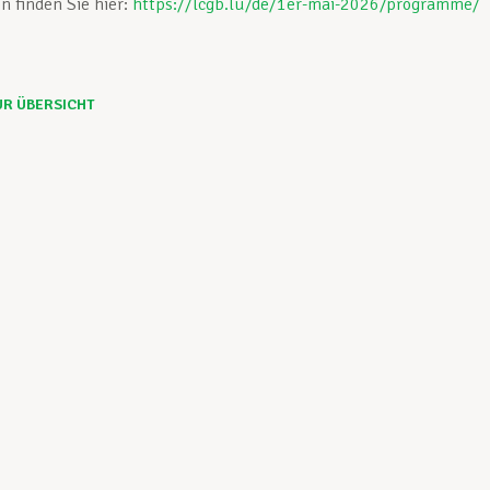
n finden Sie hier:
https://lcgb.lu/de/1er-mai-2026/programme/
UR ÜBERSICHT