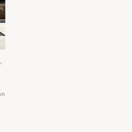
s-
ich