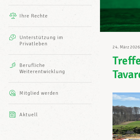
Ergänzende Leistungen
Ihre Rechte
eitbild
Fotos
Unterstützung im
Harmonie Mutuelle
Privatleben
LCGB INFO-CENTER
24. März 2026
Videos
Treff
Versicherung AXA
Berufliche
Team des LCGBs
Tavar
Weiterentwicklung
Mitglied werden
Aktuell