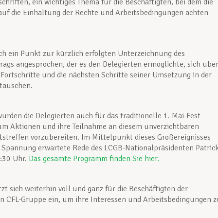
schriften, ein wichtiges Thema für die Beschäftigten, bei dem die
auf die Einhaltung der Rechte und Arbeitsbedingungen achten
h ein Punkt zur kürzlich erfolgten Unterzeichnung des
trags angesprochen, der es den Delegierten ermöglichte, sich übe
n Fortschritte und die nächsten Schritte seiner Umsetzung in der
utauschen.
wurden die Delegierten auch für das traditionelle 1. Mai-Fest
 um Aktionen und ihre Teilnahme an diesem unverzichtbaren
streffen vorzubereiten. Im Mittelpunkt dieses Großereignisses
t Spannung erwartete Rede des LCGB-Nationalpräsidenten Patric
:30 Uhr.
Das gesamte Programm finden Sie hier.
zt sich weiterhin voll und ganz für die Beschäftigten der
n CFL-Gruppe ein, um ihre Interessen und Arbeitsbedingungen z