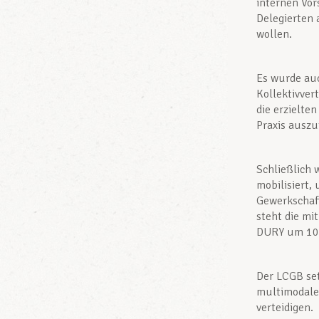
internen Vor
Delegierten 
wollen.
Es wurde auc
Kollektivver
die erzielte
Praxis ausz
Schließlich 
mobilisiert,
Gewerkschaft
steht die mi
DURY um 10
Der LCGB set
multimodale
verteidigen.