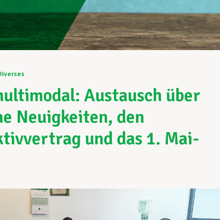
Diverses
ultimodal: Austausch über
ne Neuigkeiten, den
ktivvertrag und das 1. Mai-