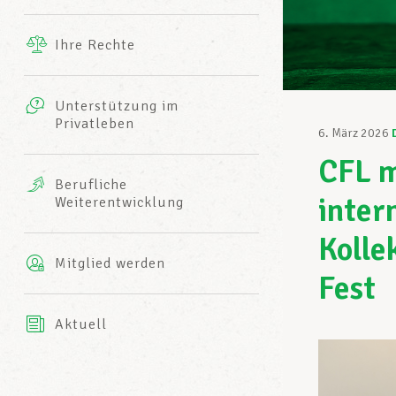
Ergänzende Leistungen
Ihre Rechte
eitbild
Fotos
Unterstützung im
Harmonie Mutuelle
Privatleben
LCGB INFO-CENTER
6. März 2026
Videos
CFL m
Versicherung AXA
Berufliche
Team des LCGBs
inter
Weiterentwicklung
Kolle
Mitglied werden
Fest
Aktuell