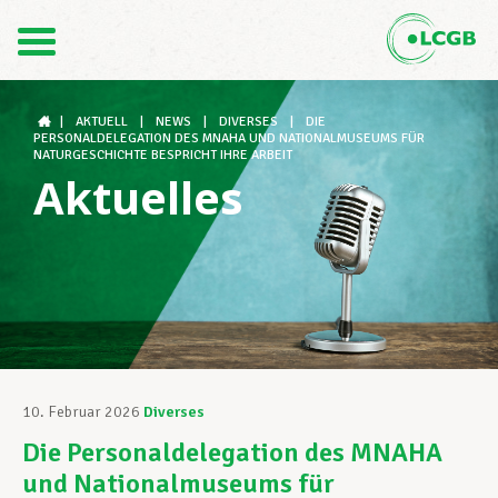
Kontakt
DE
FR
|
AKTUELL
|
NEWS
|
DIVERSES
|
DIE
PERSONALDELEGATION DES MNAHA UND NATIONALMUSEUMS FÜR
NATURGESCHICHTE BESPRICHT IHRE ARBEIT
Aktuelles
Der LCGB
Gewerkschaftsstrukturen
Unterstützung im Arbeitsalltag
10. Februar 2026
Diverses
Die Personaldelegation des MNAHA
Ihre Rechte
und Nationalmuseums für