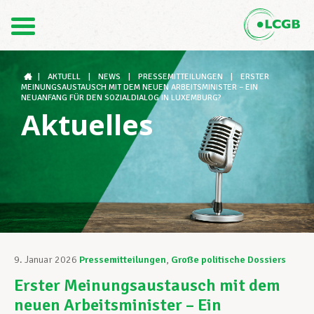
Kontakt
DE
FR
|
AKTUELL
|
NEWS
|
PRESSEMITTEILUNGEN
|
ERSTER
MEINUNGSAUSTAUSCH MIT DEM NEUEN ARBEITSMINISTER – EIN
NEUANFANG FÜR DEN SOZIALDIALOG IN LUXEMBURG?
Aktuelles
Der LCGB
Gewerkschaftsstrukturen
Unterstützung im Arbeitsalltag
9. Januar 2026
Pressemitteilungen
,
Große politische Dossiers
Erster Meinungsaustausch mit dem
Ihre Rechte
neuen Arbeitsminister – Ein