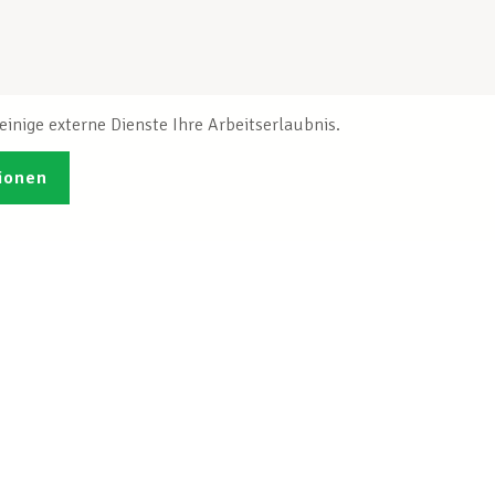
inige externe Dienste Ihre Arbeitserlaubnis.
ionen
Veröffentlichungen
Ich möchte mich
ren
registrieren