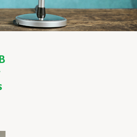
B
r
s