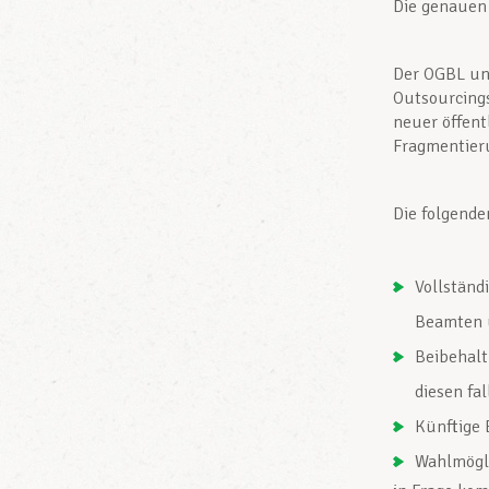
Die genauen
Der OGBL un
Outsourcings
neuer öffent
Fragmentieru
Die folgende
Vollständ
Beamten 
Beibehalt
diesen fal
Künftige 
Wahlmögli