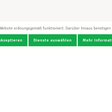
e Website ordnungsgemäß funktioniert. Darüber hinaus benötigen e
akzeptieren
Dienste auswählen
Mehr Informat
Fotos
Videos
CGB-Newsletter Spotlight abonnie