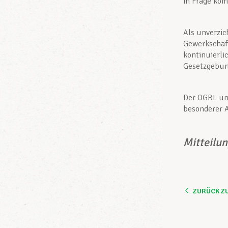
in Frage ko
Als unverzic
Gewerkschaft
kontinuierli
Gesetzgebun
Der OGBL und
besonderer 
Mitteilu
ZURÜCK Z