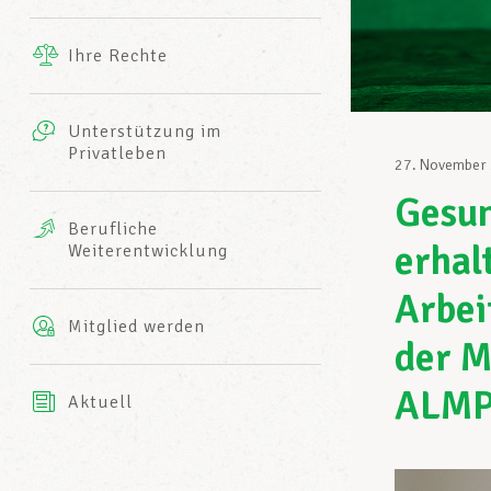
Ergänzende Leistungen
Ihre Rechte
eitbild
Fotos
Unterstützung im
Harmonie Mutuelle
Privatleben
LCGB INFO-CENTER
27. November
Videos
Gesu
Versicherung AXA
Berufliche
Team des LCGBs
erhal
Weiterentwicklung
Arbei
Mitglied werden
der M
ALM
Aktuell