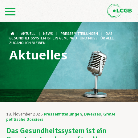
Kontakt
DE
FR
|
AKTUELL
|
NEWS
|
PRESSEMITTEILUNGEN
|
DAS
GESUNDHEITSSYSTEM IST EIN GEMEINGUT UND MUSS FÜR ALLE
ZUGÄNGLICH BLEIBEN
Aktuelles
Der LCGB
Gewerkschaftsstrukturen
Unterstützung im Arbeitsalltag
18. November 2025
Pressemitteilungen
,
Diverses
,
Große
politische Dossiers
Ihre Rechte
Das Gesundheitssystem ist ein