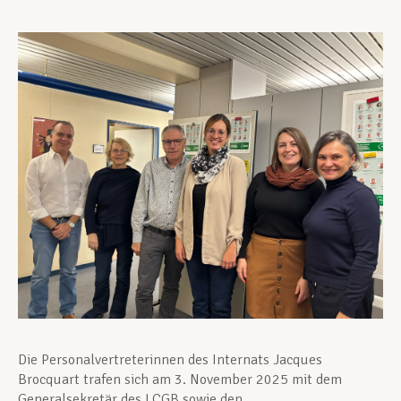
Unterstützung im Privatleben
Berufliche Weiterentwicklung
Mitglied werden
Aktuell
Die Personalvertreterinnen des Internats Jacques
Brocquart trafen sich am 3. November 2025 mit dem
Generalsekretär des LCGB sowie den